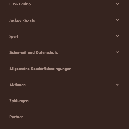
Live-Casino
Jackpot-Spiele
Sport
Sicherheit und Datenschutz
Allgemeine Geschäftsbedingungen
Aktionen
Zahlungen
Partner