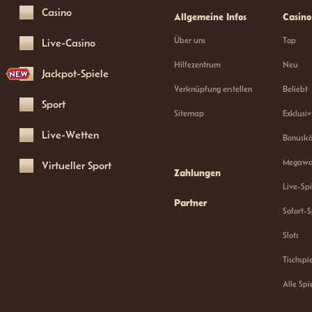
Casino
Allgemeine Infos
Casino
Über uns
Top
Live-Casino
Hilfezentrum
Neu
Jackpot-Spiele
NEW
Verknüpfung erstellen
Beliebt
Sport
Sitemap
Exklusiv
Live-Wetten
Bonusk
Megawa
Virtueller Sport
Zahlungen
Live-Spi
Partner
Sofort-S
Slots
Tischspi
Alle Spi