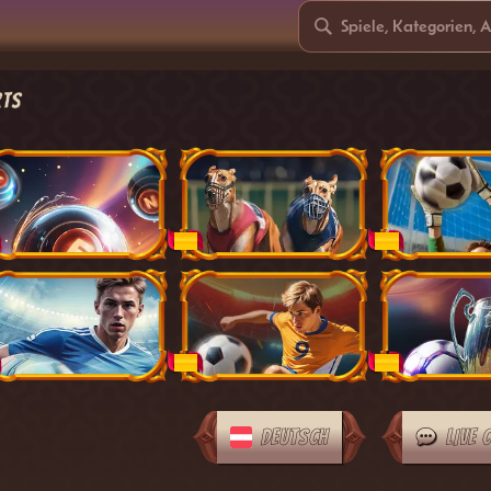
Spiele, Kategorien, 
rts
eno
Greyhound Racing
Penalty Shoot
NEU
NEU
glish League
Copa Libertadores
Champions Le
NEU
NEU
DEUTSCH
LIVE 