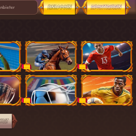
EINLOGGEN
REGISTRIEREN
Anbieter
out
Horse Steeplechase
World Cup
NEU
NEU
ague
European Cup
African Cup
NEU
NEU
CHAT