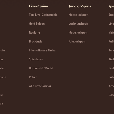
Live-Casino
Jackpot-Spiele
Spo
Top-Live-Casinospiele
Heisse jackpots
Spo
Gold Saloon
Lucky Jackpots
Liv
Roulette
Neue Jackpots
Virt
Blackjack
Alle Jackpots
Fuß
äufe
Internationale Tische
Tenn
ys
Spielshows
Tisc
ele
Baccarat & Würfel
Bas
piele
Poker
Eis
Alle Live-Casinos
Ame
ele
Bas
ele