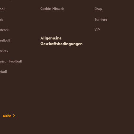
Cookie-Hinweis
ball
Shop
is
Turniere
htennis
VIP
Allgemeine
ketball
Geschäftsbedingungen
hockey
rican Football
eball
Mehr