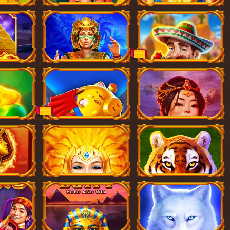
e
Aztec Fire 2
Green Chilli 2
NEU
Super Sticky Piggy
3 China Pots
NEU
Rio Gems
Tiger Stone
Sun of Egypt 4
Wolf Saga