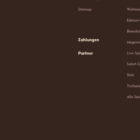
Sitemap
Weltmei
Exklusiv
Bonusk
Zahlungen
Megawa
Partner
Live-Spi
Sofort-S
Slots
Tischspi
Alle Spi