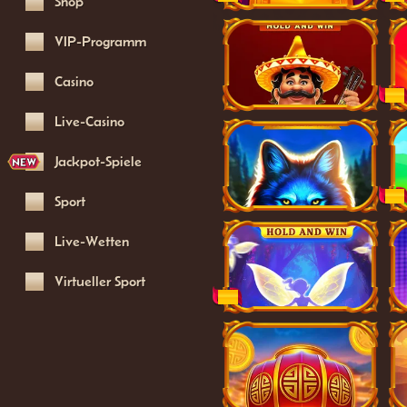
Shop
3 Hot Chillies
Su
VIP-Programm
Casino
NEU
Live-Casino
Black Wolf 2
3 
Jackpot-Spiele
NEW
NEU
Sport
4 Fairy Flowers
DJ
Live-Wetten
Virtueller Sport
NEU
Sky Coins
Su