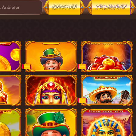
EINLOGGEN
REGISTRIEREN
, Anbieter
Volcanoes
Lucky Penny 2
More Magic Apple
NEU
NEU
Egypt Fire
3 Super Hot Chillies
NEU
Lucky Penny
Sun of Egypt 3